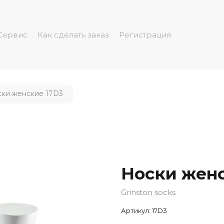
Cервис
Как сделать заказ
Регистрация
ки женские 17D3
Носки женс
Grinston socks
Артикул:
17D3