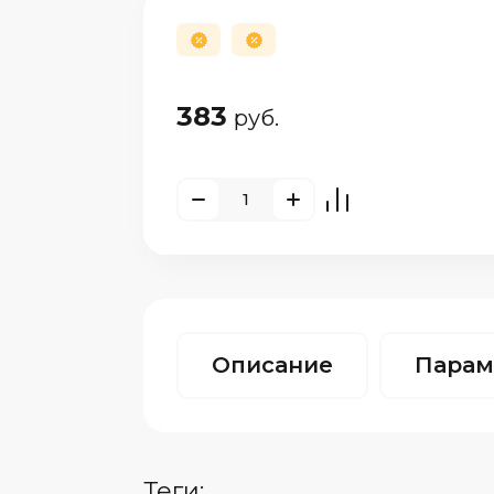
383
руб.
Описание
Парам
теги: