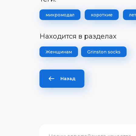
микромодал
короткие
ле
Находится в разделах
Женщинам
Grinston socks
Назад