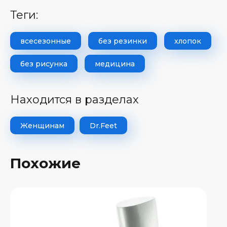
теги:
всесезонные
без резинки
хлопок
без рисунка
медицина
Находится в разделах
Женщинам
Dr.Feet
Похожие